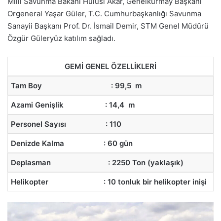
Milli Savunma Bakanı Hulusi Akar, Genelkurmay Başkanı
Orgeneral Yaşar Güler, T.C. Cumhurbaşkanlığı Savunma
Sanayii Başkanı Prof. Dr. İsmail Demir, STM Genel Müdürü
Özgür Güleryüz katılım sağladı.
GEMİ GENEL ÖZELLİKLERİ
Tam Boy : 99,5 m
Azami Genişlik : 14,4 m
Personel Sayısı : 110
Denizde Kalma : 60 gün
Deplasman : 2250 Ton (yaklaşık)
Helikopter : 10 tonluk bir helikopter inişi