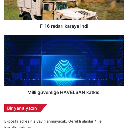
a
d
a
r
ı
F-16 radarı karaya indi
k
a
M
r
i
a
l
y
l
a
i
i
g
n
ü
d
v
i
e
n
Milli güvenliğe HAVELSAN katkısı
l
i
Bir yanıt yazın
ğ
e
E-posta adresiniz yayınlanmayacak.
Gerekli alanlar
*
ile
H
işaretlenmişlerdir
A