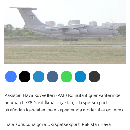
Facebook
X
LinkedIn
VKontakte
WhatsApp
Telegram
E-Posta ile paylaş
Pakistan Hava Kuvvetleri (PAF) Komutanlığı envanterinde
bulunan IL-78 Yakıt İkmal Uçakları, Ukrspetsexport
tarafından kazanılan ihale kapsamında modernize edilecek.
İhale sonucuna göre Ukrspetsexport, Pakistan Hava