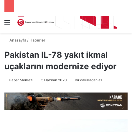
Menü
A
Anasayfa
/
Haberler
Pakistan IL-78 yakıt ikmal
uçaklarını modernize ediyor
Haber Merkezi
5 Haziran 2020
Bir dakikadan az