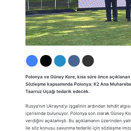
Facebook
X
LinkedIn
VKontakte
E-Posta ile paylaş
Polonya ve Güney Kore, kısa süre önce açıklanan
Sözleşme kapsamında Polonya; K2 Ana Muharebe 
Taarruz Uçağı tedarik edecek.
Rusya’nın Ukrayna’yı işgalinin ardından tehdit algıs
içerisinde bulunuyor. Polonya son olarak Güney Ko
verdiğini açıklamıştı. Bu açıklamanın üzerinden y
ile söz konusu savunma tedariki için sözleşme imza