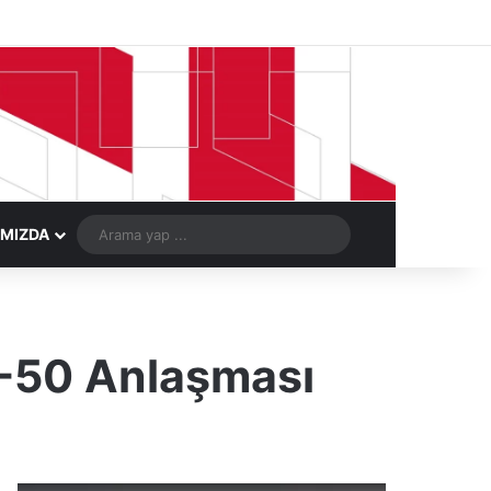
Facebook
X
LinkedIn
YouTube
Instagram
Telegram
Kayıt Ol
Rastgele Ma
Arama
IMIZDA
yap
...
A-50 Anlaşması