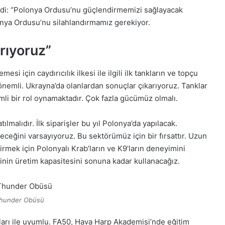
di: “
Polonya Ordusu’nu güçlendirmemizi sağlayacak
nya Ordusu’nu silahlandırmamız gerekiyor.
rıyoruz”
 için caydırıcılık ilkesi ile ilgili ilk tankların ve topçu
önemli. Ukrayna’da olanlardan sonuçlar çıkarıyoruz. Tanklar
li bir rol oynamaktadır. Çok fazla gücümüz olmalı.
lmalıdır. İlk siparişler bu yıl Polonya’da yapılacak.
ceğini varsayıyoruz. Bu sektörümüz için bir fırsattır. Uzun
etirmek için Polonyalı Krab’ların ve K9’ların deneyimini
nin üretim kapasitesini sonuna kadar kullanacağız.
hunder Obüsü
kları ile uyumlu. FA50, Hava Harp Akademisi’nde eğitim