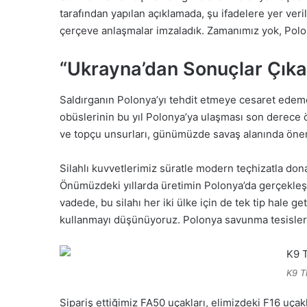
tarafından yapılan açıklamada, şu ifadelere yer veril
çerçeve anlaşmalar imzaladık. Zamanımız yok, Polo
“Ukrayna’dan Sonuçlar Çıka
Saldırganın Polonya’yı tehdit etmeye cesaret edememesi
obüslerinin bu yıl Polonya’ya ulaşması son derece 
ve topçu unsurları, günümüzde savaş alanında önem
Silahlı kuvvetlerimiz süratle modern teçhizatla donatı
Önümüzdeki yıllarda üretimin Polonya’da gerçekleşe
vadede, bu silahı her iki ülke için de tek tip hale g
kullanmayı düşünüyoruz. Polonya savunma tesisleri
K9 T
Sipariş ettiğimiz FA50 uçakları, elimizdeki F16 uça