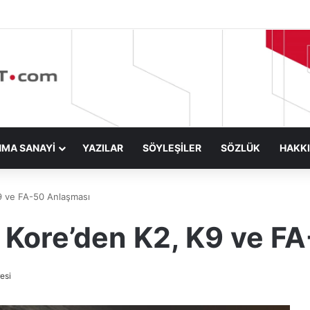
NMA SANAYİ
YAZILAR
SÖYLEŞİLER
SÖZLÜK
HAKK
9 ve FA-50 Anlaşması
 Kore’den K2, K9 ve F
esi