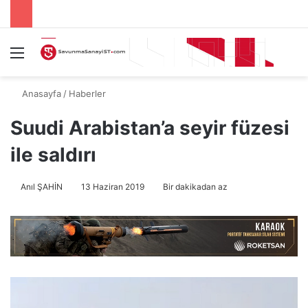
Menü
A
Anasayfa
/
Haberler
Suudi Arabistan’a seyir füzesi
ile saldırı
Anıl ŞAHİN
13 Haziran 2019
Bir dakikadan az