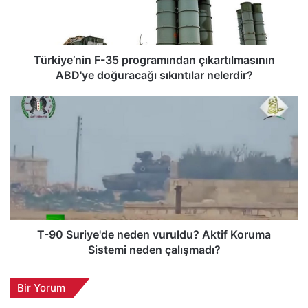
y
e
’
n
i
Türkiye’nin F-35 programından çıkartılmasının
n
ABD'ye doğuracağı sıkıntılar nelerdir?
F
-
T
3
-
5
9
p
0
r
S
o
u
g
r
r
i
a
y
m
e
T-90 Suriye'de neden vuruldu? Aktif Koruma
ı
'
Sistemi neden çalışmadı?
n
d
d
e
Bir Yorum
a
n
n
e