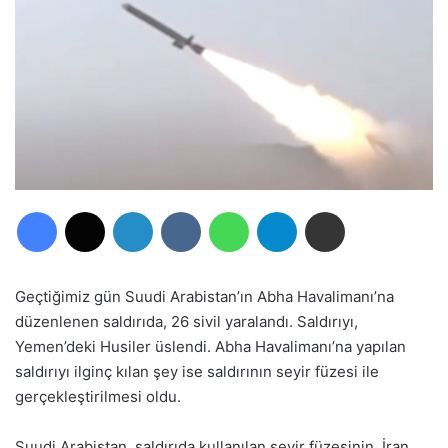
Facebook
X
LinkedIn
VKontakte
WhatsApp
Telegram
E-Posta ile paylaş
Geçtiğimiz gün Suudi Arabistan’ın Abha Havalimanı’na
düzenlenen saldırıda, 26 sivil yaralandı. Saldırıyı,
Yemen’deki Husiler üslendi. Abha Havalimanı’na yapılan
saldırıyı ilginç kılan şey ise saldırının seyir füzesi ile
gerçekleştirilmesi oldu.
Suudi Arabistan, saldırıda kullanılan seyir füzesinin, İran