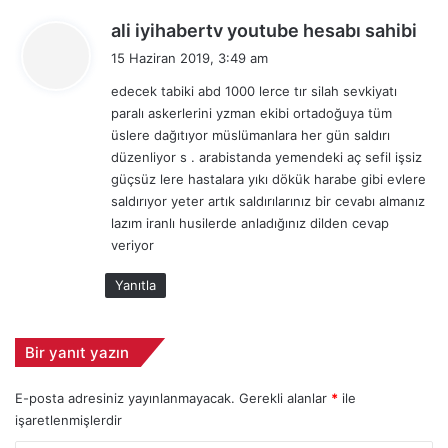
ç
d
d
ali iyihabertv youtube hesabı sahibi
ı
e
e
k
15 Haziran 2019, 3:49 am
n
d
a
v
edecek tabiki abd 1000 lerce tır silah sevkiyatı
i
r
u
paralı askerlerini yzman ekibi ortadoğuya tüm
k
t
r
üslere dağıtıyor müslümanlara her gün saldırı
ı
i
u
düzenliyor s . arabistanda yemendeki aç sefil işsiz
l
l
:
güçsüz lere hastalara yıkı dökük harabe gibi evlere
m
d
saldırıyor yeter artık saldırılarınız bir cevabı almanız
a
u
lazım iranlı husilerde anladığınız dilden cevap
s
?
veriyor
ı
A
n
k
Yanıtla
ı
t
n
i
A
f
B
Bir yanıt yazın
K
D
o
'
r
E-posta adresiniz yayınlanmayacak.
Gerekli alanlar
*
ile
y
u
işaretlenmişlerdir
e
m