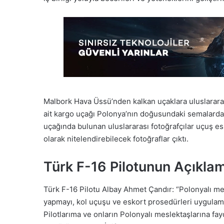
Malbork Hava Üssü’nden kalkan uçaklara uluslararası
ait kargo uçağı Polonya’nın doğusundaki semalarda b
uçağında bulunan uluslararası fotoğrafçılar uçuş e
olarak nitelendirebilecek fotoğraflar çıktı.
Türk F-16 Pilotunun Açıklam
Türk F-16 Pilotu Albay Ahmet Çandır: “Polonyalı m
yapmayı, kol uçuşu ve eskort prosedürleri uygulamak 
Pilotlarıma ve onların Polonyalı meslektaşlarına fa