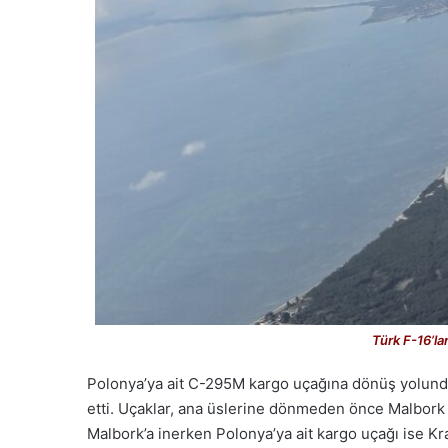
Türk F-16’la
Polonya’ya ait C-295M kargo uçağına dönüş yolunda 
etti. Uçaklar, ana üslerine dönmeden önce Malbork 
Malbork’a inerken Polonya’ya ait kargo uçağı ise K