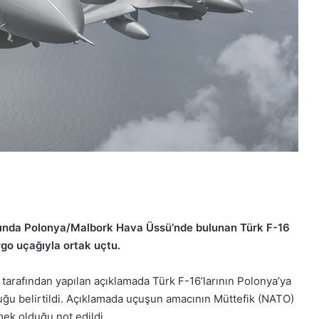
mında Polonya/Malbork Hava Üssü’nde bulunan Türk F-16
go uçağıyla ortak uçtu.
rafından yapılan açıklamada Türk F-16’larının Polonya’ya
uğu belirtildi. Açıklamada uçuşun amacının Müttefik (NATO)
rmek olduğu not edildi.