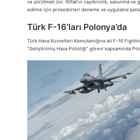
ve yürütmek zor. İttifak’ın caydırıcılık, savunma v
edilme için prosedürleri deneme ve uygulama şansı
Türk F-16’ları Polonya’da
Türk Hava Kuvvetleri Komutanlığına ait F-16 Fightin
“Geliştirilmiş Hava Polisliği” görevi kapsamında P