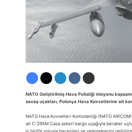
Facebook
X
LinkedIn
VKontakte
E-Posta ile paylaş
NATO Geliştirilmiş Hava Polisliği misyonu kapsa
savaş uçakları, Polonya Hava Kuvvetlerine ait kar
NATO Hava Kuvvetleri Komutanlığı (NATO AIRCOM) ta
ait C-295M Casa askeri kargo uçağıyla beraber uçt
iş birliği yoluyla becerileri ve yeteneklerini gelişti