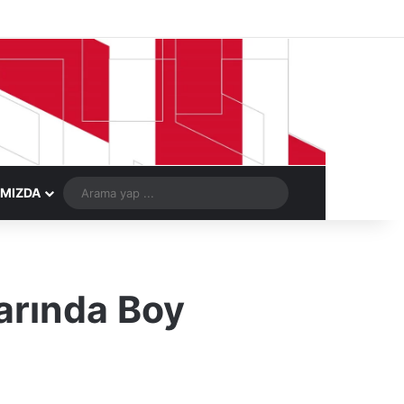
Facebook
X
LinkedIn
YouTube
Instagram
Telegram
Kayıt Ol
Rastgele Ma
Arama
IMIZDA
yap
...
arında Boy