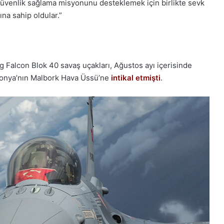
e güvenlik sağlama misyonunu desteklemek için birlikte sevk
na sahip oldular.”
g Falcon Blok 40 savaş uçakları, Ağustos ayı içerisinde
olonya’nın Malbork Hava Üssü’ne
intikal etmişti
.