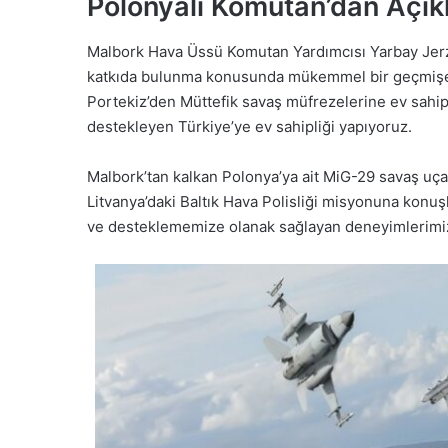
Polonyalı Komutan’dan Açı
Malbork Hava Üssü Komutan Yardımcısı Yarbay Jerzy
katkıda bulunma konusunda mükemmel bir geçmişe sa
Portekiz’den Müttefik savaş müfrezelerine ev sahi
destekleyen Türkiye’ye ev sahipliği yapıyoruz.
Malbork’tan kalkan Polonya’ya ait MiG-29 savaş uça
Litvanya’daki Baltık Hava Polisliği misyonuna konuş
ve desteklememize olanak sağlayan deneyimlerimizi