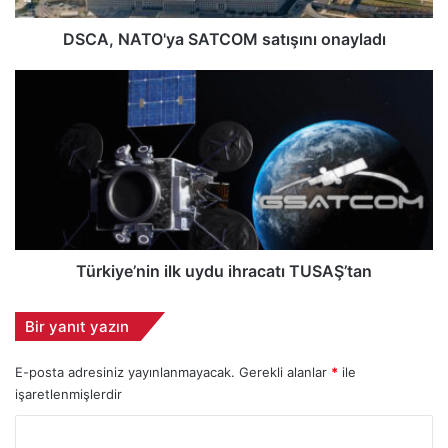
O
'
DSCA, NATO'ya SATCOM satışını onayladı
y
a
T
S
ü
A
r
T
k
C
i
O
y
M
e
s
’
a
n
t
i
Türkiye’nin ilk uydu ihracatı TUSAŞ’tan
ı
n
ş
i
Bir yanıt yazın
ı
l
n
k
E-posta adresiniz yayınlanmayacak.
Gerekli alanlar
*
ile
ı
u
o
işaretlenmişlerdir
y
n
d
Y
a
u