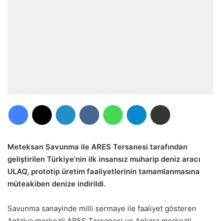
Facebook
X
LinkedIn
VKontakte
WhatsApp
Telegram
E-Posta ile paylaş
Meteksan Savunma ile ARES Tersanesi tarafından
geliştirilen Türkiye’nin ilk insansız muharip deniz aracı
ULAQ, prototip üretim faaliyetlerinin tamamlanmasına
müteakiben denize indirildi.
Savunma sanayinde milli sermaye ile faaliyet gösteren
Antalya merkezli ARES Tersanesi ve Ankara merkezli