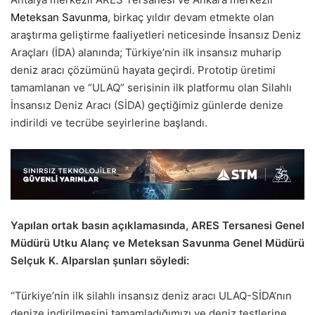
Meteksan Savunma
, birkaç yıldır devam etmekte olan
araştırma geliştirme faaliyetleri neticesinde İnsansız Deniz
Araçları (İDA) alanında; Türkiye’nin ilk insansız muharip
deniz aracı çözümünü hayata geçirdi. Prototip üretimi
tamamlanan ve “ULAQ” serisinin ilk platformu olan Silahlı
İnsansız Deniz Aracı (SİDA) geçtiğimiz günlerde denize
indirildi ve tecrübe seyirlerine başlandı.
Yapılan ortak basın açıklamasında, ARES Tersanesi Genel
Müdürü Utku Alanç ve Meteksan Savunma Genel Müdürü
Selçuk K. Alparslan şunları söyledi:
“Türkiye’nin ilk silahlı insansız deniz aracı ULAQ-SİDA’nın
denize indirilmesini tamamladığımızı ve deniz testlerine