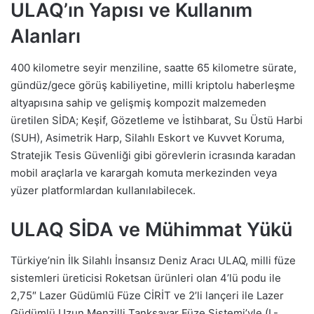
ULAQ’ın Yapısı ve Kullanım
Alanları
400 kilometre seyir menziline, saatte 65 kilometre sürate,
gündüz/gece görüş kabiliyetine, milli kriptolu haberleşme
altyapısına sahip ve gelişmiş kompozit malzemeden
üretilen SİDA; Keşif, Gözetleme ve İstihbarat, Su Üstü Harbi
(SUH), Asimetrik Harp, Silahlı Eskort ve Kuvvet Koruma,
Stratejik Tesis Güvenliği gibi görevlerin icrasında karadan
mobil araçlarla ve karargah komuta merkezinden veya
yüzer platformlardan kullanılabilecek.
ULAQ SİDA ve Mühimmat Yükü
Türkiye’nin İlk Silahlı İnsansız Deniz Aracı ULAQ, milli füze
sistemleri üreticisi Roketsan ürünleri olan 4’lü podu ile
2,75″ Lazer Güdümlü Füze CİRİT ve 2’li lançeri ile Lazer
Güdümlü Uzun Menzilli Tanksavar Füze Sistemi’yle (L-