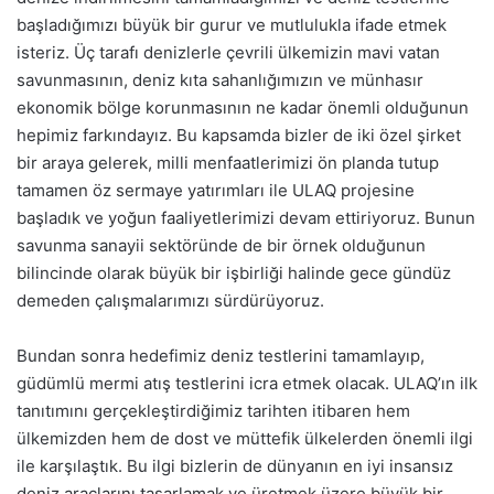
başladığımızı büyük bir gurur ve mutlulukla ifade etmek
isteriz. Üç tarafı denizlerle çevrili ülkemizin mavi vatan
savunmasının, deniz kıta sahanlığımızın ve münhasır
ekonomik bölge korunmasının ne kadar önemli olduğunun
hepimiz farkındayız. Bu kapsamda bizler de iki özel şirket
bir araya gelerek, milli menfaatlerimizi ön planda tutup
tamamen öz sermaye yatırımları ile ULAQ projesine
başladık ve yoğun faaliyetlerimizi devam ettiriyoruz. Bunun
savunma sanayii sektöründe de bir örnek olduğunun
bilincinde olarak büyük bir işbirliği halinde gece gündüz
demeden çalışmalarımızı sürdürüyoruz.
Bundan sonra hedefimiz deniz testlerini tamamlayıp,
güdümlü mermi atış testlerini icra etmek olacak. ULAQ’ın ilk
tanıtımını gerçekleştirdiğimiz tarihten itibaren hem
ülkemizden hem de dost ve müttefik ülkelerden önemli ilgi
ile karşılaştık. Bu ilgi bizlerin de dünyanın en iyi insansız
deniz araçlarını tasarlamak ve üretmek üzere büyük bir