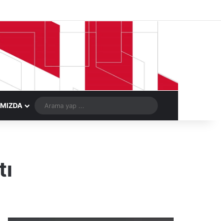
Facebook
X
LinkedIn
YouTube
Instagram
Telegram
Kayıt Ol
Rastgele Ma
Arama
IMIZDA
yap
...
tı