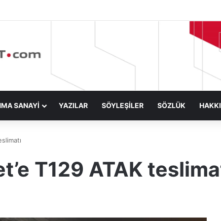
NMA SANAYİ
YAZILAR
SÖYLEŞİLER
SÖZLÜK
HAKK
slimatı
t’e T129 ATAK teslima