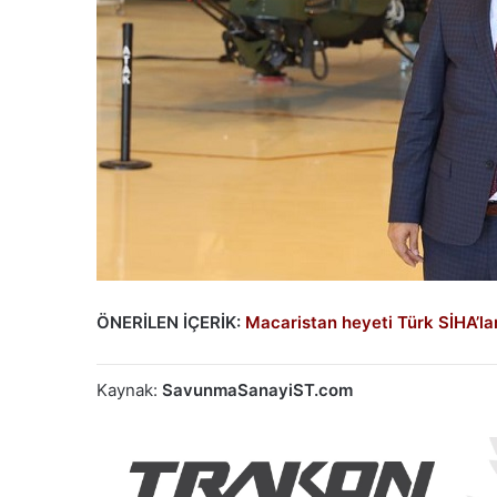
ÖNERİLEN İÇERİK:
Macaristan heyeti Türk SİHA’la
Kaynak:
SavunmaSanayiST.com