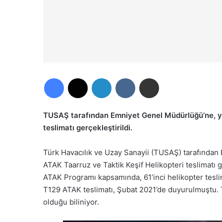
Facebook
X
LinkedIn
VKontakte
E-Posta ile paylaş
TUSAŞ tarafından Emniyet Genel Müdürlüğü’ne, ye
teslimatı gerçekleştirildi.
Türk Havacılık ve Uzay Sanayii (TUSAŞ) tarafından
ATAK Taarruz ve Taktik Keşif Helikopteri teslimatı ge
ATAK Programı kapsamında, 61’inci helikopter tesli
T129 ATAK teslimatı, Şubat 2021’de duyurulmuştu. T
olduğu biliniyor.