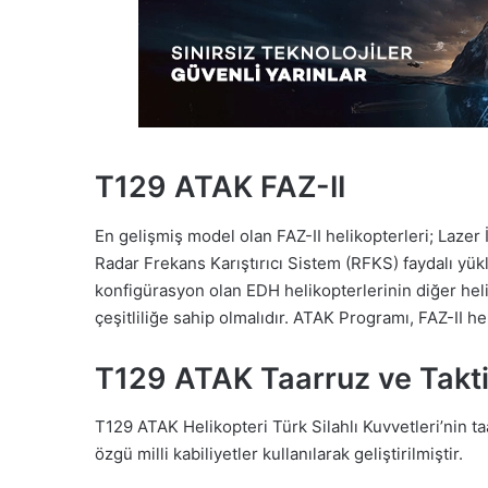
T129 ATAK FAZ-II
En gelişmiş model olan FAZ-II helikopterleri; Lazer İ
Radar Frekans Karıştırıcı Sistem (RFKS) faydalı yük
konfigürasyon olan EDH helikopterlerinin diğer hel
çeşitliliğe sahip olmalıdır. ATAK Programı, FAZ-II hel
T129 ATAK Taarruz ve Taktik
T129 ATAK Helikopteri Türk Silahlı Kuvvetleri’nin ta
özgü milli kabiliyetler kullanılarak geliştirilmiştir.