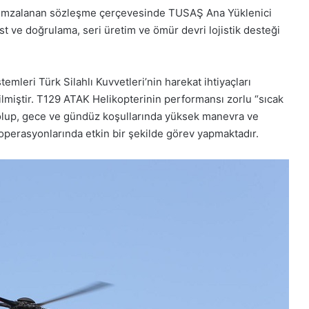
le imzalanan sözleşme çerçevesinde TUSAŞ Ana Yüklenici
st ve doğrulama, seri üretim ve ömür devri lojistik desteği
emleri Türk Silahlı Kuvvetleri’nin harekat ihtiyaçları
irilmiştir. T129 ATAK Helikopterinin performansı zorlu “sıcak
ş olup, gece ve gündüz koşullarında yüksek manevra ve
n operasyonlarında etkin bir şekilde görev yapmaktadır.