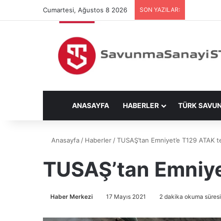
Cumartesi, Ağustos 8 2026
SON YAZILAR:
ANASAYFA
HABERLER
TÜRK SAVU
Anasayfa
/
Haberler
/
TUSAŞ’tan Emniyet’e T129 ATAK te
TUSAŞ’tan Emniye
Haber Merkezi
17 Mayıs 2021
2 dakika okuma süresi