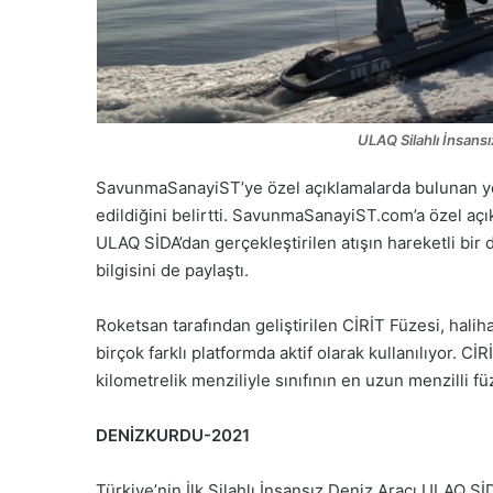
ULAQ Silahlı İnsansı
SavunmaSanayiST’ye özel açıklamalarda bulunan yetki
edildiğini belirtti. SavunmaSanayiST.com’a özel a
ULAQ SİDA’dan gerçekleştirilen atışın hareketli bir 
bilgisini de paylaştı.
Roketsan tarafından geliştirilen CİRİT Füzesi, hali
birçok farklı platformda aktif olarak kullanılıyor. C
kilometrelik menziliyle sınıfının en uzun menzilli f
DENİZKURDU-2021
Türkiye’nin İlk Silahlı İnsansız Deniz Aracı ULAQ SİD