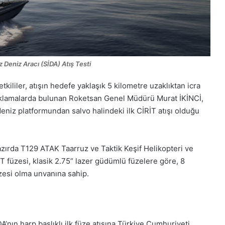
z Deniz Aracı (SİDA) Atış Testi
liler, atışın hedefe yaklaşık 5 kilometre uzaklıktan icra
çıklamalarda bulunan Roketsan Genel Müdürü Murat İKİNCİ,
deniz platformundan salvo halindeki ilk CİRİT atışı olduğu
hazırda T129 ATAK Taarruz ve Taktik Keşif Helikopteri ve
İRİT füzesi, klasik 2.75” lazer güdümlü füzelere göre, 8
üzesi olma unvanına sahip.
A’nın harp başlıklı ilk füze atışına Türkiye Cumhuriyeti