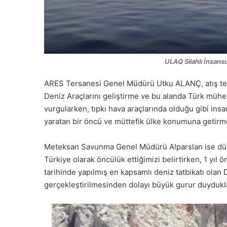
ULAQ Silahlı İnsansı
ARES Tersanesi Genel Müdürü Utku ALANÇ,
atış t
Deniz Araçlarını geliştirme ve bu alanda
Türk mühen
v
urgularken
,
tıpkı hava araçlarında olduğu gibi ins
yaratan bir öncü ve müttefik ülke konumuna getirm
Meteksan
Savunma Genel Müdürü Alparslan ise
dü
Türkiye olarak öncülük ettiğimizi belirtirken
,
1 yıl 
tarihinde yapılmış en kapsamlı deniz tatbikatı ol
gerçekleştirilmesinden
dolayı büyük gurur duydukl