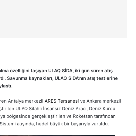
 olma özelliğini taşıyan ULAQ SİDA, iki gün süren atış
rdı. Savunma kaynakları, ULAQ SİDA’nın atış testlerine
ylaştı.
eren
Antalya me
rkezli
ARES Te
rsanesi
ve Ankara merkezli
ştirilen ULAQ Silahlı İnsansız Deniz Aracı
,
Deniz Kurdu
alya bölgesinde gerçe
kleştirilen
ve
Roketsan
tarafından
istemi atışında, hedef büyük bir başarıyla vuruldu.