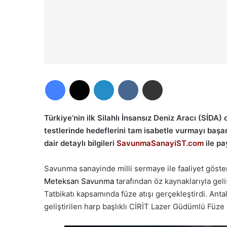
Facebook
X
LinkedIn
VKontakte
E-Posta ile paylaş
Türkiye’nin ilk Silahlı İnsansız Deniz Aracı (SİDA)
testlerinde hedeflerini tam isabetle vurmayı başa
dair detaylı bilgileri
SavunmaSanayiST.com
ile pa
Savunma s
anayinde
milli sermaye ile
faaliyet göst
Meteksan
Savunma
tarafından
öz kaynaklarıyla
geli
Tatbikatı kapsamında füze atışı gerçekleştirdi. Ant
geliştirilen
harp başlıklı
CİRİT Lazer Güdümlü Füze S