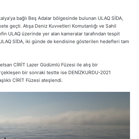
ntalya’ya bağlı Beş Adalar bölgesinde bulunan ULAQ SİDA,
kete geçti.
Atışa
Deniz Kuvvetleri Komutanlığı ve Sahil
defin ULAQ üzerinde yer alan kameralar tarafından tespit
 ULAQ SİDA, iki günde de kendisine gösterilen hedefleri tam
etsan CİRİT Lazer Güdümlü Füzesi ile atış bir
 gerçekleşen bir sonraki testte ise DENİZKURDU-2021
lıklı CİRİT Füzesi ateşlendi.