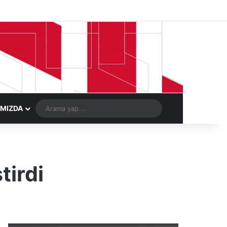
Facebook
X
LinkedIn
YouTube
Instagram
Telegram
Kayıt Ol
Rastgele Ma
Arama
IMIZDA
yap
...
tirdi