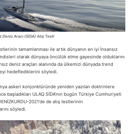
z Deniz Aracı (SİDA) Atış Testi
estlerinin tamamlanması ile artık dünyanın e
n iyi İnsansız
disleri olarak dünyaya
öncülük etme gayesinde
olduklarını
ansız deniz araçları alanında da ülkemizi dünyada
trend
eyi hedefledik
lerini söyledi.
nya askeri
konjonktüründe
yeniden yazılan doktrinlere
önce başladıkları ULAQ
SİDA’nı
n
bugün
Türkiye Cumhuriyeti
an DENİZKURDU-2021’de de
atış testleri
nin
arını
söyledi.