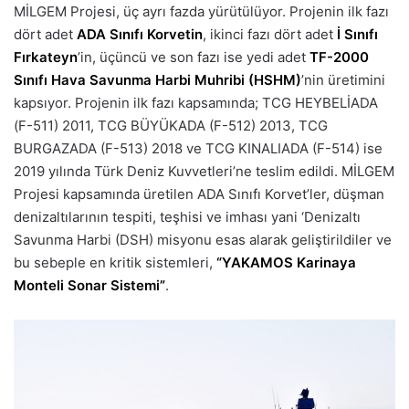
MİLGEM Projesi, üç ayrı fazda yürütülüyor. Projenin ilk fazı
dört adet
ADA Sınıfı Korvetin
, ikinci fazı dört adet
İ Sınıfı
Fırkateyn
’in, üçüncü ve son fazı ise yedi adet
TF-2000
Sınıfı Hava Savunma Harbi Muhribi (HSHM)
’nin üretimini
kapsıyor. Projenin ilk fazı kapsamında; TCG HEYBELİADA
(F-511) 2011, TCG BÜYÜKADA (F-512) 2013, TCG
BURGAZADA (F-513) 2018 ve TCG KINALIADA (F-514) ise
2019 yılında Türk Deniz Kuvvetleri’ne teslim edildi. MİLGEM
Projesi kapsamında üretilen ADA Sınıfı Korvet’ler, düşman
denizaltılarının tespiti, teşhisi ve imhası yani ‘Denizaltı
Savunma Harbi (DSH) misyonu esas alarak geliştirildiler ve
bu sebeple en kritik sistemleri,
“YAKAMOS Karinaya
Monteli Sonar Sistemi”
.