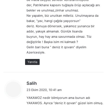
k
der, Patrikhane kapısını tuğlayla örüp açılacağı anı
l
a
bekler ve unutmaz,zinhar unutmaz.
m
Ne yapalım, biz unutkan milletiz. Unutmayana da
a
bakar, “yav, hangi çağda yaşıyorsun”
l
deriz. Konuya dönersek, yakamoz yunanca bir
a
addır, yakışık almamalı. Günlük lisanda
r
buyrun, hay hay ama savunmada olmaz. Tiiz
ı
değiştirile ! Başka isim mi kalmadı ?
Gelin bari buna ” deniz it qovanı” diyelim
Azericesiyle.
Yanıtla
d
Salih
e
23 Ekim 2020, 10:41 am
d
YAKAMOZ nedir bilmiyorum ama bunun adı
i
YAKAMOS. Ayrıca “deniz it qovan” güzel isim olmuş.
k