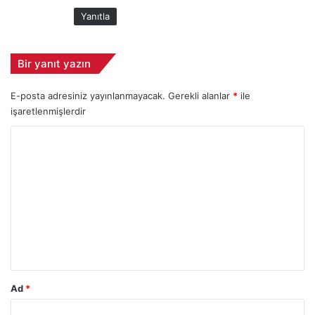
i
Yanıtla
:
Bir yanıt yazın
E-posta adresiniz yayınlanmayacak.
Gerekli alanlar
*
ile
işaretlenmişlerdir
Y
o
r
u
m
*
Ad
*