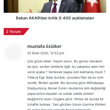
l
K
i
A
İ
R
H
’
Bakan AKAR’dan kritik S-400 açıklamaları
A
d
:
a
2 Yorum
"
n
İ
k
T
r
d
mustafa özülker
İ
i
e
22 Ekim 2020, 12:53 pm
Q
t
d
O
i
Çok güzel elbet. Hayırlı olsun. Bu günkü merakım
i
V
k
da işte, verilen isimlerle ilgili: bu yakamos adını kim
k
A
S
verdi acaba ? Verilecek başka isim kalmamış mıydı ?
i
N
-
Yıllarca Ege diyip durduk, çoculara filan da bu ismi
"
:
4
verdik. Birden ayıldık. Biz duruma göre Mithatpaşa
0
Stadyumuna, Kenan Evren okullarına isim değişikliği
0
yapar,bolca meydan ve sokak cadde isimleri
a
değiştiririz esen rüzgara göre. Kimse de bunda bir
ç
tuhaflık bulmaz. Yani görülen lüzum üzerine.Kimileri
ı
de inatla beşyüz senedir Konstantinopolis