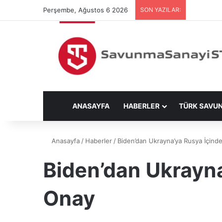
Perşembe, Ağustos 6 2026
SON YAZILAR:
ANASAYFA
HABERLER
TÜRK SAVU
Anasayfa
/
Haberler
/
Biden’dan Ukrayna’ya Rusya İçin
Biden’dan Ukrayn
Onay