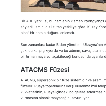
Bir ABD yetkilisi, bu hamlenin kısmen Pyongyang’ı
söyledi. İsmini gizli tutan yetkiliye göre, Kuzey Ko
olan” bir hata olduğunu anlamalı.
Son zamanlara kadar Biden yönetimi, Ukrayna’nın AT
şekilde karşı çıkıyordu ve bu adımın, savaş alanında
bir tırmanmaya yol açabileceği konusunda uyarılar
ATACMS Füzesi
ATACMS, süpersonik bir füze sistemidir ve azami me
füzeleri Rusya topraklarına karşı kullanma izni talep
kuvvetlerinin, Rusya içindeki bölgelere saldırması
vurmasına olanak tanıyacağını savunuyor.