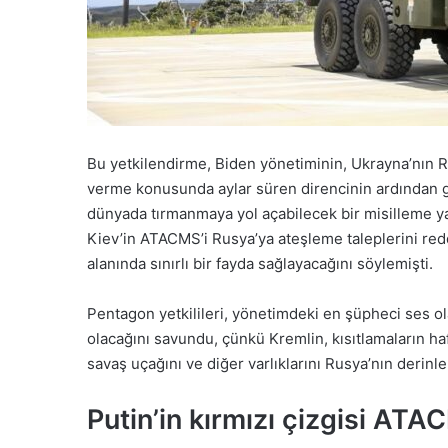
Bu yetkilendirme, Biden yönetiminin, Ukrayna’nın 
verme konusunda aylar süren direncinin ardından ge
dünyada tırmanmaya yol açabilecek bir misilleme yap
Kiev’in ATACMS’i Rusya’ya ateşleme taleplerini re
alanında sınırlı bir fayda sağlayacağını söylemişti.
Pentagon yetkilileri, yönetimdeki en şüpheci ses olar
olacağını savundu, çünkü Kremlin, kısıtlamaların haf
savaş uçağını ve diğer varlıklarını Rusya’nın derinl
Putin’in kırmızı çizgisi AT