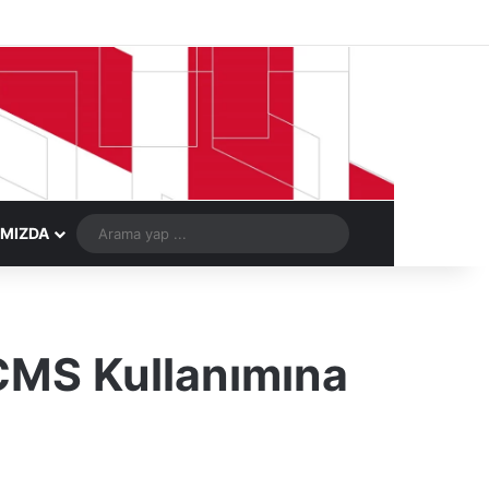
Facebook
X
LinkedIn
YouTube
Instagram
Telegram
Kayıt Ol
Rastgele Ma
Arama
IMIZDA
yap
...
CMS Kullanımına