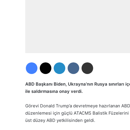
Facebook
X
LinkedIn
VKontakte
E-Posta ile paylaş
ABD Başkanı Biden, Ukrayna’nın Rusya sınırları i
ile saldırmasına onay verdi.
Görevi Donald Trump’a devretmeye hazırlanan ABD Ba
düzenlemesi için güçlü ATACMS Balistik Füzelerini k
üst düzey ABD yetkilisinden geldi.