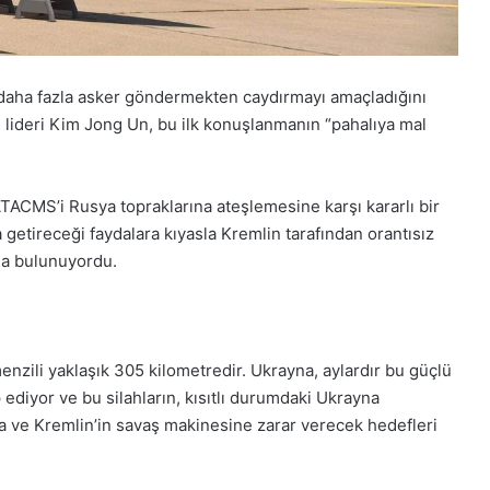
 daha fazla asker göndermekten caydırmayı amaçladığını
re lideri Kim Jong Un, bu ilk konuşlanmanın “pahalıya mal
ACMS’i Rusya topraklarına ateşlemesine karşı kararlı bir
 getireceği faydalara kıyasla Kremlin tarafından orantısız
da bulunuyordu.
nzili yaklaşık 305 kilometredir. Ukrayna, aylardır bu güçlü
 ediyor ve bu silahların, kısıtlı durumdaki Ukrayna
na ve Kremlin’in savaş makinesine zarar verecek hedefleri