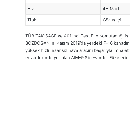
Hız:
4+ Mach
Tipi:
Görüş İçi
TÜBİTAK-SAGE ve 401’inci Test Filo Komutanlığı iş birl
BOZDOĞAN’ın; Kasım 2019’da yerdeki F-16 kanadından
yüksek hızlı insansız hava aracını başarıyla imha 
envanterinde yer alan AIM-9 Sidewinder Füzelerinin