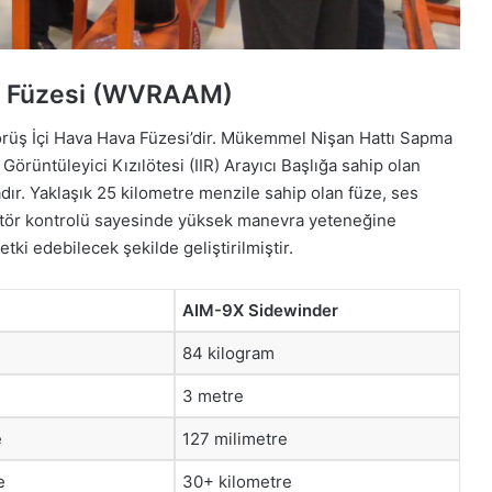
a Füzesi (WVRAAM)
üş İçi Hava Hava Füzesi’dir. Mükemmel Nişan Hattı Sapma
Görüntüleyici Kızılötesi (IIR) Arayıcı Başlığa sahip olan
ır. Yaklaşık 25 kilometre menzile sahip olan füze, ses
ektör kontrolü sayesinde yüksek manevra yeteneğine
etki edebilecek şekilde geliştirilmiştir.
AIM-9X Sidewinder
84 kilogram
3 metre
e
127 milimetre
e
30+ kilometre