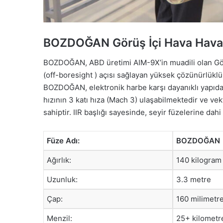
BOZDOĞAN Görüş İçi Hava Hav
BOZDOĞAN, ABD üretimi AIM-9X’in muadili olan Gör
(off-boresight ) açısı sağlayan yüksek çözünürlüklü 
BOZDOĞAN, elektronik harbe karşı dayanıklı yapıdad
hızının 3 katı hıza (Mach 3) ulaşabilmektedir ve v
sahiptir. IIR başlığı sayesinde, seyir füzelerine dahi 
Füze Adı:
BOZDOĞAN
Ağırlık:
140 kilogram
Uzunluk:
3.3 metre
Çap:
160 milimetr
Menzil:
25+ kilometr