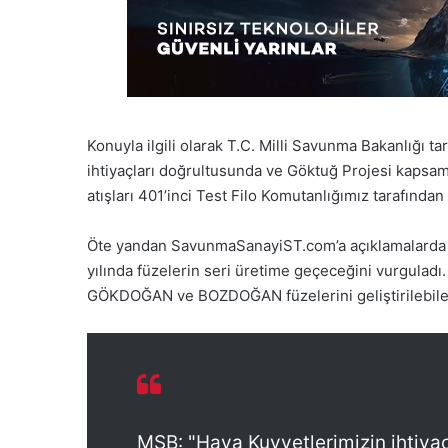
Konuyla ilgili olarak T.C. Milli Savunma Bakanlığı t
ihtiyaçları doğrultusunda ve Göktuğ Projesi kapsa
atışları 401’inci Test Filo Komutanlığımız tarafından 
Öte yandan SavunmaSanayiST.com’a açıklamalard
yılında füzelerin seri üretime geçeceğini vurgulad
GÖKDOĞAN ve BOZDOĞAN füzelerini geliştirilebilece
MSB: "Hava Kuvvetlerimizin ihtiya