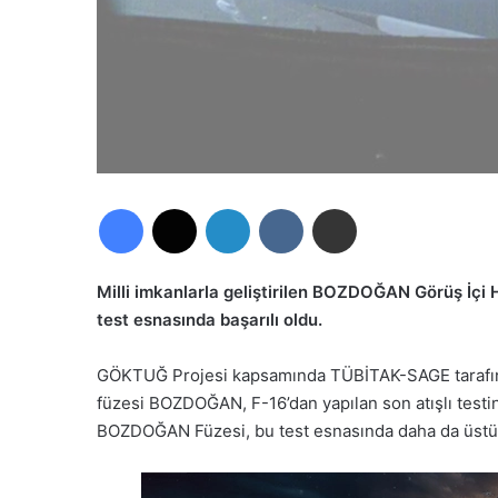
Facebook
X
LinkedIn
VKontakte
E-Posta ile paylaş
Milli imkanlarla geliştirilen BOZDOĞAN Görüş İçi
test esnasında başarılı oldu.
GÖKTUĞ Projesi kapsamında TÜBİTAK-SAGE tarafından 
füzesi BOZDOĞAN, F-16’dan yapılan son atışlı testin
BOZDOĞAN Füzesi, bu test esnasında daha da üstün