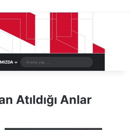
Facebook
X
LinkedIn
YouTube
Instagram
Telegram
Kayıt Ol
Rastgele Ma
Arama
IMIZDA
yap
...
 Atıldığı Anlar