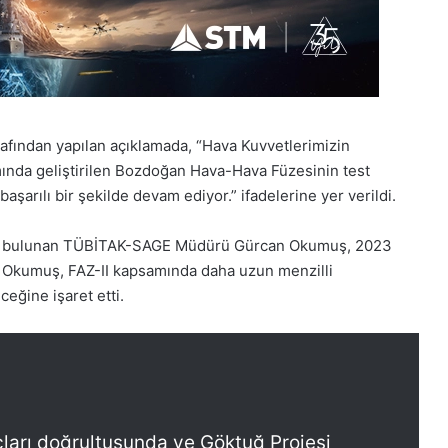
arafından yapılan açıklamada, “Hava Kuvvetlerimizin
mında geliştirilen Bozdoğan Hava-Hava Füzesinin test
başarılı bir şekilde devam ediyor.” ifadelerine yer verildi.
a bulunan TÜBİTAK-SAGE Müdürü Gürcan Okumuş, 2023
ı. Okumuş, FAZ-II kapsamında daha uzun menzilli
ğine işaret etti.
çları doğrultusunda ve Göktuğ Projesi