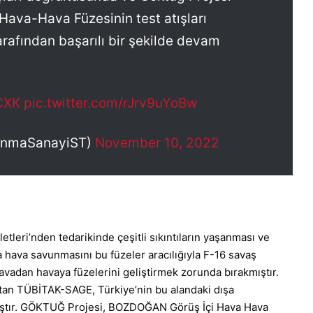
Hava-Hava Füzesinin test atışları
arafından başarılı bir şekilde devam
GCXK
pic.twitter.com/rJrv9uYoBw
unmaSanayiST)
November 10, 2022
tleri’nden tedarikinde çeşitli sıkıntıların yaşanması ve
a hava savunmasını bu füzeler aracılığıyla F-16 savaş
 havadan havaya füzelerini geliştirmek zorunda bırakmıştır.
atan
TÜBİTAK-SAGE
, Türkiye’nin bu alandaki dışa
tmıştır. GÖKTUĞ Projesi, BOZDOĞAN Görüş İçi Hava Hava