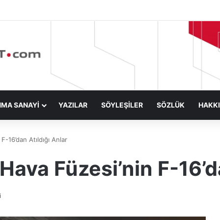
NMA SANAYİ
YAZILAR
SÖYLEŞİLER
SÖZLÜK
HAKK
16’dan Atıldığı Anlar
a Füzesi’nin F-16’dan
i