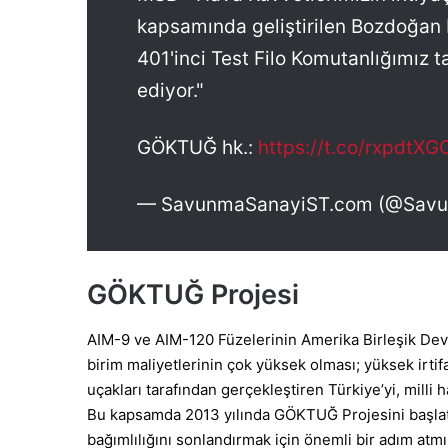
kapsamında geliştirilen Bozdoğan 
401'inci Test Filo Komutanlığımız t
ediyor."
GÖKTUĞ hk.:
https://t.co/rxpdtX
— SavunmaSanayiST.com (@Sav
GÖKTUĞ Projesi
AIM-9 ve AIM-120 Füzelerinin Amerika Birleşik Devle
birim maliyetlerinin çok yüksek olması; yüksek irtif
uçakları tarafından gerçekleştiren Türkiye’yi, milli
Bu kapsamda 2013 yılında GÖKTUĞ Projesini başl
bağımlılığını sonlandırmak için önemli bir adım a