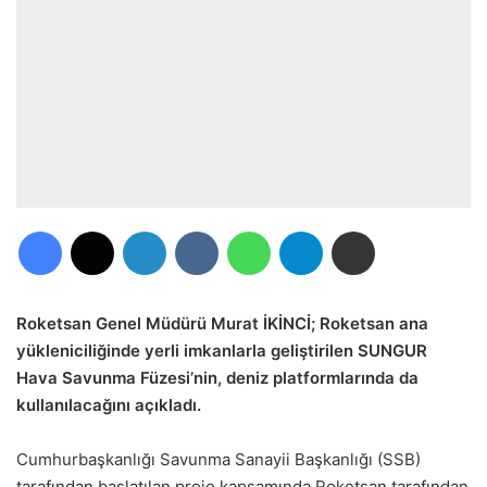
Facebook
X
LinkedIn
VKontakte
WhatsApp
Telegram
E-Posta ile paylaş
Roketsan Genel Müdürü Murat İKİNCİ; Roketsan ana
yükleniciliğinde yerli imkanlarla geliştirilen SUNGUR
Hava Savunma Füzesi’nin, deniz platformlarında da
kullanılacağını açıkladı.
Cumhurbaşkanlığı Savunma Sanayii Başkanlığı (SSB)
tarafından başlatılan proje kapsamında Roketsan tarafından