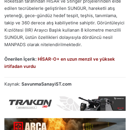
Roketsan tarafından HİSAR ve Stinger projelerinden elde
edilen tecrübelerle geliştirilen SUNGUR, hareketli atış
yeteneği, gece-gündüz hedef tespit, teşhis, tanımlama,
takip ve 360 derece atış kabiliyetine sahiptir. Görüntüleyici
Kızılötesi (IIR) Arayıcı Başlık kullanan 8 kilometre menzilli
SUNGUR, üstün özellikleri dolayısıyla dördüncü nesil
MANPADS olarak nitelendirilmektedir.
Önerilen İçerik:
HİSAR-O+ en uzun menzil ve yüksek
irtifadan vurdu
Kaynak:
SavunmaSanayiST.com