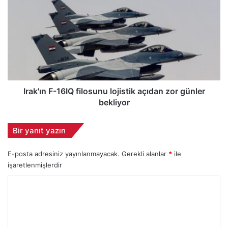
7
r
m
a
i
k
l
'
y
ı
a
n
r
F
d
-
o
1
Irak'ın F-16IQ filosunu lojistik açıdan zor günler
l
6
bekliyor
a
I
r
Q
Bir yanıt yazın
l
f
ı
i
k
E-posta adresiniz yayınlanmayacak.
Gerekli alanlar
*
ile
l
A
o
işaretlenmişlerdir
E
s
Y
G
u
I
n
o
S
u
r
t
l