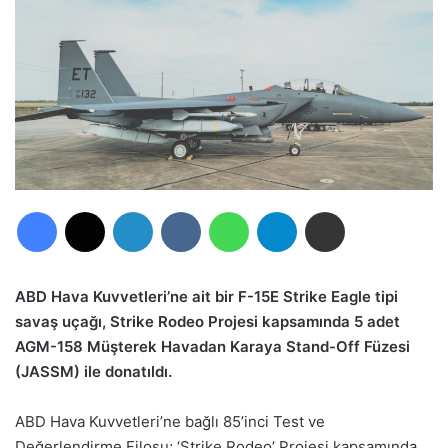
Facebook
X
LinkedIn
VKontakte
WhatsApp
Telegram
E-Posta ile paylaş
ABD Hava Kuvvetleri’ne ait bir F-15E Strike Eagle tipi
savaş uçağı, Strike Rodeo Projesi kapsamında 5 adet
AGM-158 Müşterek Havadan Karaya Stand-Off Füzesi
(JASSM) ile donatıldı.
ABD Hava Kuvvetleri’ne bağlı 85’inci Test ve
Değerlendirme Filosu; ‘Strike Rodeo’ Projesi kapsamında,