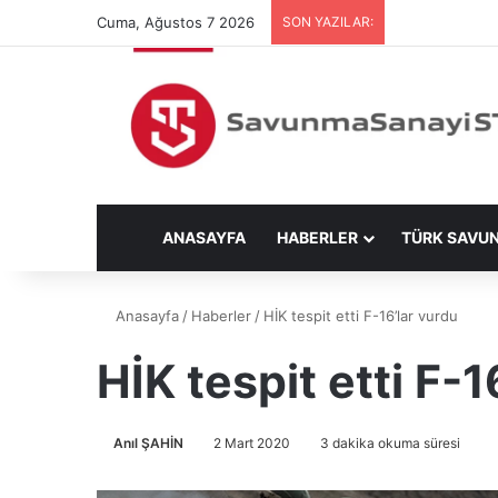
Cuma, Ağustos 7 2026
SON YAZILAR:
ANASAYFA
HABERLER
TÜRK SAVU
Anasayfa
/
Haberler
/
HİK tespit etti F-16’lar vurdu
HİK tespit etti F-1
Anıl ŞAHİN
2 Mart 2020
3 dakika okuma süresi