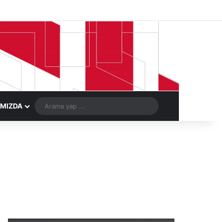
Facebook
X
LinkedIn
YouTube
Instagram
Telegram
Kayıt Ol
Rastgele Ma
Arama
IMIZDA
yap
...