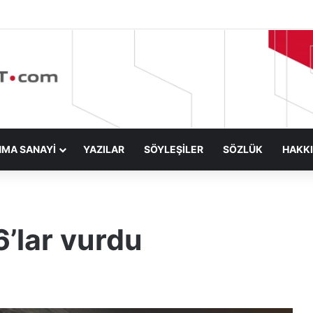
NMA SANAYİ
YAZILAR
SÖYLEŞİLER
SÖZLÜK
HAKK
6’lar vurdu