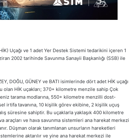
İK) Uçağı ve 1 adet Yer Destek Sistemi tedarikini içeren 1
iran 2002 tarihinde Savunma Sanayii Başkanlığı (SSB) ile
UZEY, DOĞU, GÜNEY ve BATI isimlerinde dört adet HİK uçağı
u olan HİK uçakları; 370+ kilometre menzile sahip Çok
deniz tarama modlarına, 550+ kilometre menzilli dost-
 irtifa tavanına, 10 kişilik görev ekibine, 2 kişilik uçuş
alış süresine sahiptir. Bu uçaklarla yaklaşık 400 kilometre
ava araçları ve hava savunma sistemleri ana harekat merkezi
anır. Düşman olarak tanımlanan unsurların hareketleri
temlerine aktarılır ve yine ana harekat merkezi ile