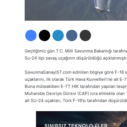
Facebook
X
LinkedIn
VKontakte
E-Posta ile paylaş
Geçtiğimiz gün T.C. Milli Savunma Bakanlığı tarafın
Su-24 tipi savaş uçağının düşürüldüğü açıklanmıştı
SavunmaSanayiST.com edinilen bilgiye göre F-16 s
uçaklarını, ilk olarak Türk Hava Kuvvetleri’ne ait E-
Buna müteakiben E-7T HİK tarafından yapılan tespit
Muharebe Devriye Görevi (CAP) icra etmekte olan T
ait SU-24 uçakları, Türk F-16’sı tarafından düşürüld