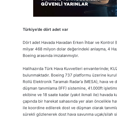
Türkiye’de dört adet var
Dört adet Havada Havadan Erken İhbar ve Kontrol (H
milyar 468 milyon dolar değerindeki anlaşma, 4 Haz
Boeing arasında imzalanmıştır.
Halihazırda Türk Hava Kuvvetleri envanterinde; K
bulunmaktadır. Boeing 737 platformu üzerine kurul
Rollü Elektronik Taramalı Radar’a (MESA), hava ve 
düşman tanımlama (IFF) sistemine, 41.000ft işletimsel
ekibine ve 18 saate kadar (yakıt ikmali ile) havada k
çapında bir harekat sahasında yer alan öncelikle h
ile koordine edilerek dost ve düşman olarak tanıml
sürekli gözlenerek dost hava savunma uçak/silah sis