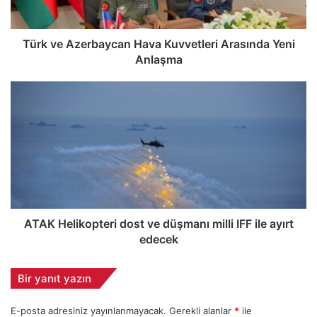
z
e
r
Türk ve Azerbaycan Hava Kuvvetleri Arasında Yeni
b
Anlaşma
a
y
A
c
T
a
A
n
K
H
H
a
e
v
l
a
i
K
k
u
o
ATAK Helikopteri dost ve düşmanı milli IFF ile ayırt
v
p
edecek
v
t
e
e
Bir yanıt yazın
t
r
l
i
e
E-posta adresiniz yayınlanmayacak.
Gerekli alanlar
*
ile
d