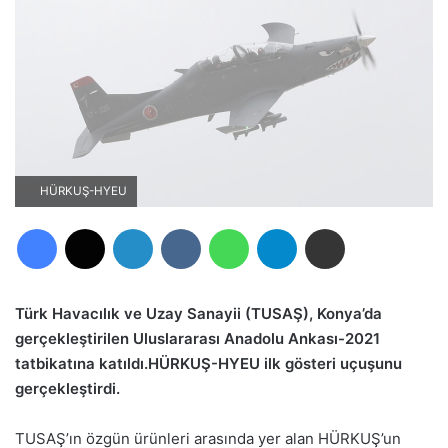
HÜRKUŞ-HYEU
Facebook
X
LinkedIn
VKontakte
WhatsApp
Telegram
E-Posta ile paylaş
Türk Havacılık ve Uzay Sanayii (TUSAŞ), Konya’da
gerçekleştirilen Uluslararası Anadolu Ankası-2021
tatbikatına katıldı.HÜRKUŞ-HYEU ilk gösteri uçuşunu
gerçekleştirdi.
TUSAŞ’ın özgün ürünleri arasında yer alan HÜRKUŞ’un