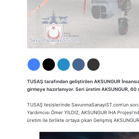
Facebook
X
LinkedIn
VKontakte
E-Posta ile paylaş
TUSAŞ tarafından geliştirilen AKSUNGUR İnsansız 
girmeye hazırlanıyor. Seri üretim AKSUNGUR, 60 s
TUSAŞ tesislerinde SavunmaSanayiST.com’un sorul
Yardımcısı Ömer YILDIZ, AKSUNGUR İHA Projesi’nde 
üretim ile birlikte ortaya çıkan Gelişmiş AKSUNGUR’