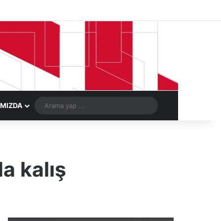
Facebook
X
LinkedIn
YouTube
Instagram
Telegram
Kayıt Ol
Rastgele Ma
Arama
IMIZDA
yap
...
a kalış