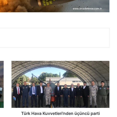
T
ü
r
k
H
a
v
a
K
u
Türk Hava Kuvvetleri'nden üçüncü parti