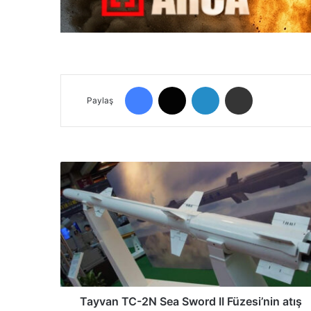
Facebook
X
LinkedIn
E-Posta ile paylaş
Paylaş
T
a
y
v
a
n
T
C
-
2
Tayvan TC-2N Sea Sword II Füzesi’nin atış