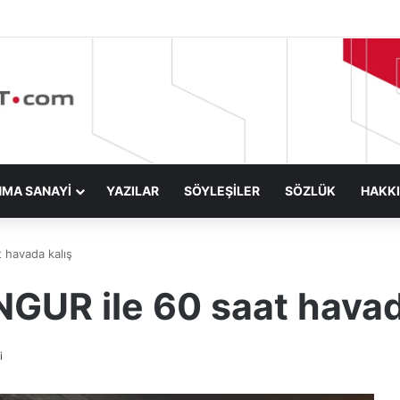
NMA SANAYİ
YAZILAR
SÖYLEŞİLER
SÖZLÜK
HAKK
 havada kalış
GUR ile 60 saat havad
i