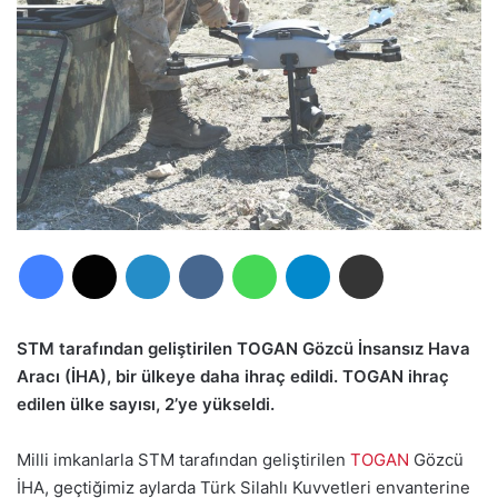
Facebook
X
LinkedIn
VKontakte
WhatsApp
Telegram
E-Posta ile paylaş
STM tarafından geliştirilen TOGAN Gözcü İnsansız Hava
Aracı (İHA), bir ülkeye daha ihraç edildi. TOGAN ihraç
edilen ülke sayısı, 2’ye yükseldi.
Milli imkanlarla STM tarafından geliştirilen
TOGAN
Gözcü
İHA, geçtiğimiz aylarda Türk Silahlı Kuvvetleri envanterine