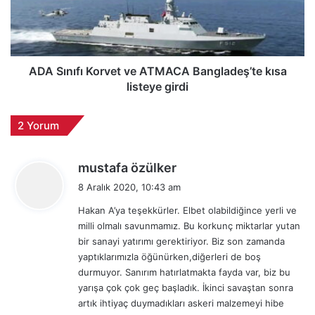
s
n
i
ı
i
f
l
ı
e
K
ADA Sınıfı Korvet ve ATMACA Bangladeş’te kısa
C
o
listeye girdi
1
r
3
v
2 Yorum
0
e
u
t
ç
v
d
mustafa özülker
a
e
e
k
8 Aralık 2020, 10:43 am
A
d
l
T
Hakan A’ya teşekkürler. Elbet olabildiğince yerli ve
i
a
M
milli olmalı savunmamız. Bu korkunç miktarlar yutan
k
r
A
bir sanayi yatırımı gerektiriyor. Biz son zamanda
ı
i
C
yaptıklarımızla öğünürken,diğerleri de boş
n
A
:
durmuyor. Sanırım hatırlatmakta fayda var, biz bu
ı
B
yarışa çok çok geç başladık. İkinci savaştan sonra
m
a
artık ihtiyaç duymadıkları askeri malzemeyi hibe
i
n