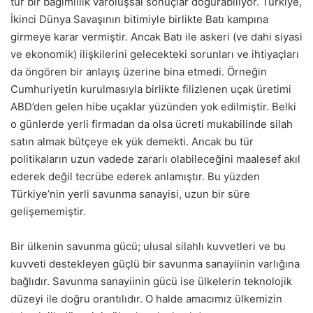
tür bir bağımlılık varoluşsal sonuçlar doğurabiliyor. Türkiye,
İkinci Dünya Savaşının bitimiyle birlikte Batı kampına
girmeye karar vermiştir. Ancak Batı ile askeri (ve dahi siyasi
ve ekonomik) ilişkilerini gelecekteki sorunları ve ihtiyaçları
da öngören bir anlayış üzerine bina etmedi. Örneğin
Cumhuriyetin kurulmasıyla birlikte filizlenen uçak üretimi
ABD’den gelen hibe uçaklar yüzünden yok edilmiştir. Belki
o günlerde yerli firmadan da olsa ücreti mukabilinde silah
satın almak bütçeye ek yük demekti. Ancak bu tür
politikaların uzun vadede zararlı olabileceğini maalesef akıl
ederek değil tecrübe ederek anlamıştır. Bu yüzden
Türkiye’nin yerli savunma sanayisi, uzun bir süre
gelişememiştir.
Bir ülkenin savunma gücü; ulusal silahlı kuvvetleri ve bu
kuvveti destekleyen güçlü bir savunma sanayiinin varlığına
bağlıdır. Savunma sanayiinin gücü ise ülkelerin teknolojik
düzeyi ile doğru orantılıdır. O halde amacımız ülkemizin