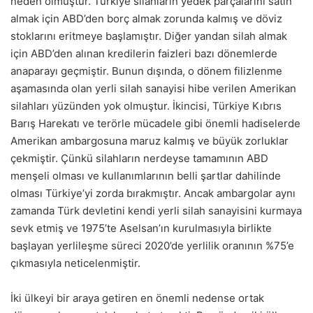
neden olmuştur. Türkiye silahların yedek parçalarını satın
almak için ABD’den borç almak zorunda kalmış ve döviz
stoklarını eritmeye başlamıştır. Diğer yandan silah almak
için ABD’den alınan kredilerin faizleri bazı dönemlerde
anaparayı geçmiştir. Bunun dışında, o dönem filizlenme
aşamasında olan yerli silah sanayisi hibe verilen Amerikan
silahları yüzünden yok olmuştur. İkincisi, Türkiye Kıbrıs
Barış Harekatı ve terörle mücadele gibi önemli hadiselerde
Amerikan ambargosuna maruz kalmış ve büyük zorluklar
çekmiştir. Çünkü silahların nerdeyse tamamının ABD
menşeli olması ve kullanımlarının belli şartlar dahilinde
olması Türkiye’yi zorda bırakmıştır. Ancak ambargolar aynı
zamanda Türk devletini kendi yerli silah sanayisini kurmaya
sevk etmiş ve 1975’te Aselsan’ın kurulmasıyla birlikte
başlayan yerlileşme süreci 2020’de yerlilik oranının %75’e
çıkmasıyla neticelenmiştir.
İki ülkeyi bir araya getiren en önemli nedense ortak