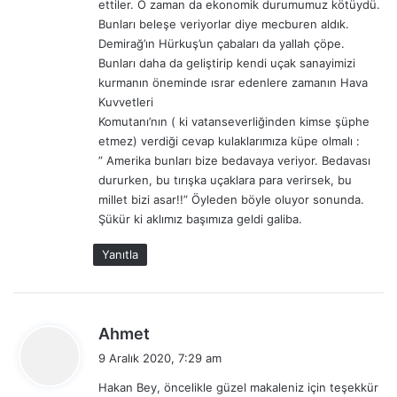
ettiler. O zaman da ekonomik durumumuz kötüydü.
l
g
l
Bunları beleşe veriyorlar diye mecburen aldık.
l
i
Demirağ’ın Hürkuş’un çabaları da yallah çöpe.
a
l
d
Bunları daha da geliştirip kendi uçak sanayimizi
e
e
kurmanın öneminde ısrar edenlere zamanın Hava
ş
ş
Kuvvetleri
t
’
Komutanı’nın ( ki vatanseverliğinden kimse şüphe
i
t
etmez) verdiği cevap kulaklarımıza küpe olmalı :
r
e
” Amerika bunları bize bedavaya veriyor. Bedavası
d
k
dururken, bu tırışka uçaklara para verirsek, bu
i
ı
millet bizi asar!!” Öyleden böyle oluyor sonunda.
s
Şükür ki aklımız başımıza geldi galiba.
a
l
Yanıtla
i
s
t
e
d
Ahmet
y
e
9 Aralık 2020, 7:29 am
e
d
g
Hakan Bey, öncelikle güzel makaleniz için teşekkür
i