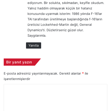
i
ediyorum. Bir solukta, sıkılmadan, keyifle okudum.
k
r
Yalnız haddim olmayarak küçük bir hatanız
i
d
konusunda uyarmak isterim: 1986 yılında F-16’lar
:
i
TAI tarafından üretilmeye başlandığında f-16’ların
üreticisi Lockehhed-Martin değil, General
Dynamics’ti. Düzletirseniz güzel olur.
Saygılarımla.
Yanıtla
Bir yanıt yazın
E-posta adresiniz yayınlanmayacak.
Gerekli alanlar
*
ile
işaretlenmişlerdir
Y
o
r
u