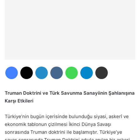
Facebook
X
LinkedIn
VKontakte
WhatsApp
Telegram
E-Posta ile paylaş
Truman Doktrini ve Türk Savunma Sanayiinin Şahlanışına
Karşı Etkileri
Türkiye’nin bugün içerisinde bulunduğu siyasi, askerî ve
ekonomik tablonun çizilmesi İkinci Dünya Savaşı
sonrasında Truman doktrini ile başlamıştır. Türkiye’ye
savaş sonrasında Truman Doktrini adıyla anılan bir askeri