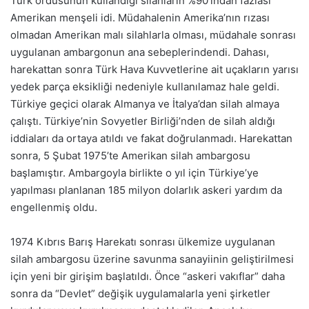
Türk ordusunun kullandığı silahların %90’ından fazlası
Amerikan menşeli idi. Müdahalenin Amerika’nın rızası
olmadan Amerikan malı silahlarla olması, müdahale sonrası
uygulanan ambargonun ana sebeplerindendi. Dahası,
harekattan sonra Türk Hava Kuvvetlerine ait uçakların yarısı
yedek parça eksikliği nedeniyle kullanılamaz hale geldi.
Türkiye geçici olarak Almanya ve İtalya’dan silah almaya
çalıştı. Türkiye’nin Sovyetler Birliği’nden de silah aldığı
iddiaları da ortaya atıldı ve fakat doğrulanmadı. Harekattan
sonra, 5 Şubat 1975’te Amerikan silah ambargosu
başlamıştır. Ambargoyla birlikte o yıl için Türkiye’ye
yapılması planlanan 185 milyon dolarlık askeri yardım da
engellenmiş oldu.
1974 Kıbrıs Barış Harekatı sonrası ülkemize uygulanan
silah ambargosu üzerine savunma sanayiinin geliştirilmesi
için yeni bir girişim başlatıldı. Önce “askeri vakıflar” daha
sonra da “Devlet” değişik uygulamalarla yeni şirketler