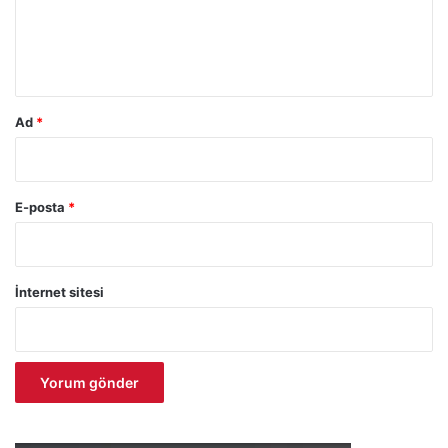
m
*
Ad
*
E-posta
*
İnternet sitesi