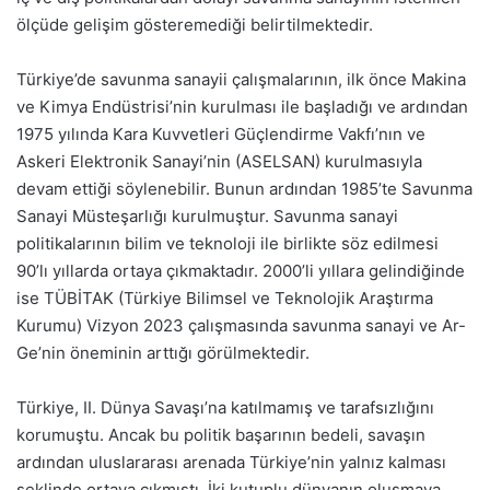
ölçüde gelişim gösteremediği belirtilmektedir.
Türkiye’de savunma sanayii çalışmalarının, ilk önce Makina
ve Kimya Endüstrisi’nin kurulması ile başladığı ve ardından
1975 yılında Kara Kuvvetleri Güçlendirme Vakfı’nın ve
Askeri Elektronik Sanayi’nin (ASELSAN) kurulmasıyla
devam ettiği söylenebilir. Bunun ardından 1985’te Savunma
Sanayi Müsteşarlığı kurulmuştur. Savunma sanayi
politikalarının bilim ve teknoloji ile birlikte söz edilmesi
90’lı yıllarda ortaya çıkmaktadır. 2000’li yıllara gelindiğinde
ise TÜBİTAK (Türkiye Bilimsel ve Teknolojik Araştırma
Kurumu) Vizyon 2023 çalışmasında savunma sanayi ve Ar-
Ge’nin öneminin arttığı görülmektedir.
Türkiye, II. Dünya Savaşı’na katılmamış ve tarafsızlığını
korumuştu. Ancak bu politik başarının bedeli, savaşın
ardından uluslararası arenada Türkiye’nin yalnız kalması
şeklinde ortaya çıkmıştı. İki kutuplu dünyanın oluşmaya