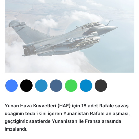
Facebook
X
LinkedIn
VKontakte
WhatsApp
Telegram
E-Posta ile paylaş
Yunan Hava Kuvvetleri (HAF) için 18 adet Rafale savaş
uçağının tedarikini içeren Yunanistan Rafale anlaşması,
geçtiğimiz saatlerde Yunanistan ile Fransa arasında
imzalandı.