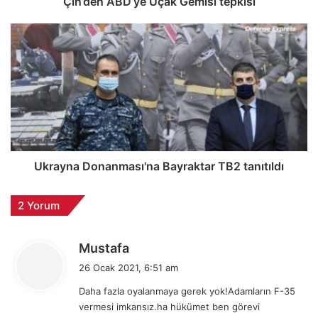
D
Çin’den ABD’ye Uçak Gemisi tepkisi
’
y
U
e
k
U
r
ç
a
a
y
k
n
G
a
e
D
m
o
i
n
Ukrayna Donanması'na Bayraktar TB2 tanıtıldı
s
a
i
n
2 Yorum
t
m
e
a
p
s
d
Mustafa
k
ı
e
26 Ocak 2021, 6:51 am
i
'
d
s
n
Daha fazla oyalanmaya gerek yok!Adamların F-35
i
i
a
vermesi imkansız.ha hükümet ben görevi
k
B