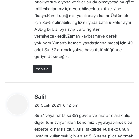
bırakıyorum diyosa verirler.bu da olmayacağına göre
i
a
milli çıkarlarımız için verebilecek tek ülke yine
:
y
Rusya.Kendi uçağımız yapılıncaya kadar Üstünlük
r
için Su-57 alınabilir.İngilizler yada batılı ülkeler aynı
a
ABD gibi bizi oyalayıp Euro fighter
k
vermiyeceklerdir.Zaman kaybetmeye gerek
t
yok.hem Yunan’a hemde yandaşlarına mesaj için 40
a
adet Su-57 alınmalı.yoksa hava üstünlüğünde
r
geriye düşeceğiz.
T
B
Yanıtla
2
t
a
n
d
ı
Salih
t
e
26 Ocak 2021, 6:12 pm
ı
d
l
Su57 veya hatta su35’i gövde ve motor olarak alıp
i
d
diğer tüm aviyonikleri kendimiz uygulayabilirsek bu
k
ı
elbette ki harika olur. Aksi takdirde Rus ekolünün
i
uçağını kullanmak için en az 5-6 sene pilot eğitmek
: