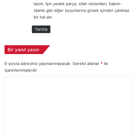
lazım. İşin yedek parça, silah sistemleri, bakım-
idame gibi diğer boyutlarına girsek içinden çıkılmaz
bir hal alır.
Yanıtla
Bir yanıt yazın
E-posta adresiniz yayınlanmayacak.
Gerekli alanlar
*
ile
işaretlenmişlerdir
Y
o
r
u
m
*