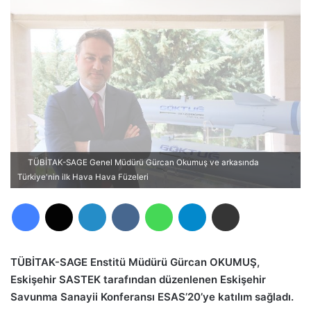
TÜBİTAK-SAGE Genel Müdürü Gürcan Okumuş ve arkasında
Türkiye'nin ilk Hava Hava Füzeleri
Facebook
X
LinkedIn
VKontakte
WhatsApp
Telegram
E-Posta ile paylaş
TÜBİTAK-SAGE Enstitü Müdürü Gürcan OKUMUŞ,
Eskişehir SASTEK tarafından düzenlenen Eskişehir
Savunma Sanayii Konferansı ESAS’20’ye katılım sağladı.