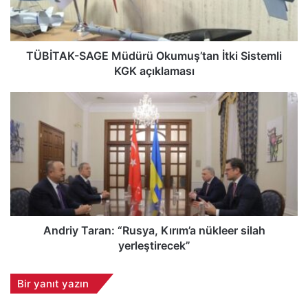
K
-
S
A
TÜBİTAK-SAGE Müdürü Okumuş’tan İtki Sistemli
G
KGK açıklaması
E
M
A
ü
n
d
d
ü
r
r
i
ü
y
O
T
k
a
u
r
m
a
Andriy Taran: “Rusya, Kırım’a nükleer silah
u
n
yerleştirecek”
ş
:
’
“
Bir yanıt yazın
t
R
a
u