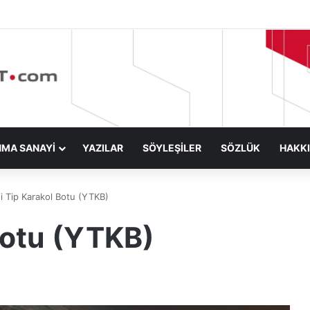
NMA SANAYİ
YAZILAR
SÖYLEŞİLER
SÖZLÜK
HAKK
i Tip Karakol Botu (YTKB)
Botu (YTKB)