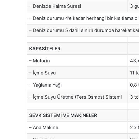
– Denizde Kalma Süresi
3 g
– Deniz durumu 4’e kadar herhangi bir kısıtlama o
– Deniz durumu 5 dahil sınırlı durumda harekat kab
KAPASİTELER
– Motorin
43,
– İçme Suyu
11 t
– Yağlama Yağı
0,8 
– İçme Suyu Üretme (Ters Osmos) Sistemi
3 t
SEVK SİSTEMİ VE MAKİNELER
– Ana Makine
2 x