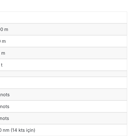
90 m
0 m
1 m
 t
knots
knots
knots
 nm (14 kts için)