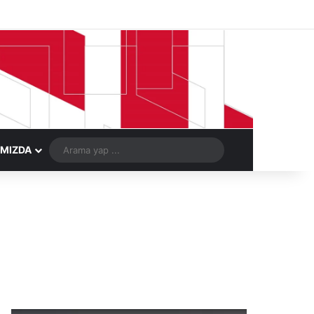
Facebook
X
LinkedIn
YouTube
Instagram
Telegram
Kayıt Ol
Rastgele Ma
Arama
IMIZDA
yap
...