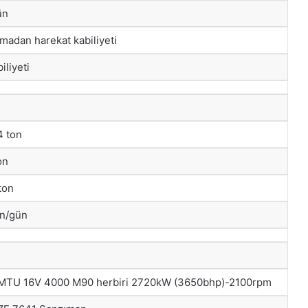
ün
lmadan harekat kabiliyeti
iliyeti
4 ton
on
ton
on/gün
 MTU 16V 4000 M90 herbiri 2720kW (3650bhp)-2100rpm