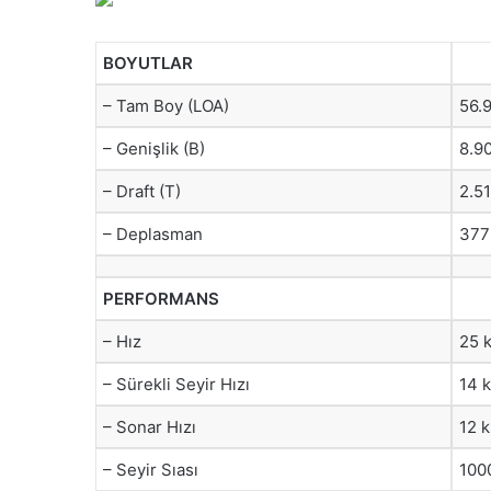
BOYUTLAR
– Tam Boy (LOA)
56.
– Genişlik (B)
8.9
– Draft (T)
2.5
– Deplasman
377
PERFORMANS
– Hız
25 
– Sürekli Seyir Hızı
14 
– Sonar Hızı
12 
– Seyir Sıası
1000