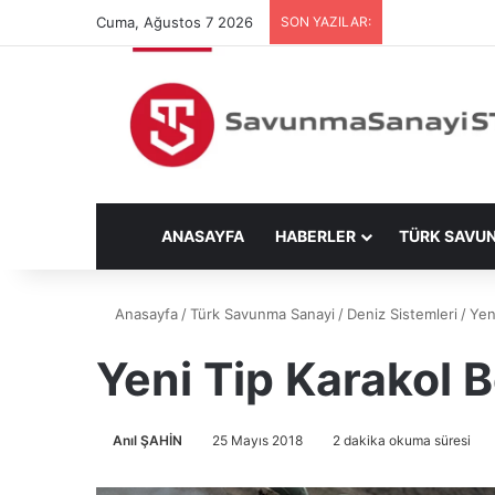
Cuma, Ağustos 7 2026
SON YAZILAR:
ANASAYFA
HABERLER
TÜRK SAVU
Anasayfa
/
Türk Savunma Sanayi
/
Deniz Sistemleri
/
Yen
Yeni Tip Karakol 
Anıl ŞAHİN
25 Mayıs 2018
2 dakika okuma süresi