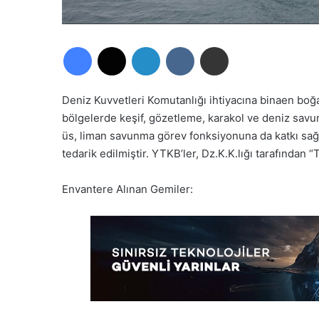
Facebook
X
LinkedIn
VKontakte
E-Posta ile paylaş
Deniz Kuvvetleri Komutanlığı ihtiyacına binaen boğa
bölgelerde keşif, gözetleme, karakol ve deniz savu
üs, liman savunma görev fonksiyonuna da katkı sa
tedarik edilmiştir. YTKB’ler, Dz.K.K.lığı tarafından “
Envantere Alınan Gemiler: