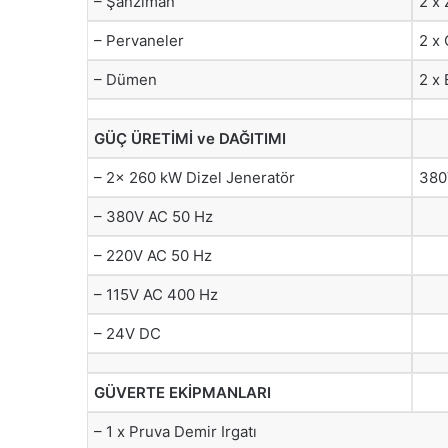
– Şanzıman
2 x
– Pervaneler
2 x 
– Dümen
2 x
GÜÇ ÜRETİMİ ve DAĞITIMI
– 2x 260 kW Dizel Jeneratör
380
– 380V AC 50 Hz
– 220V AC 50 Hz
– 115V AC 400 Hz
– 24V DC
GÜVERTE EKİPMANLARI
– 1 x Pruva Demir Irgatı