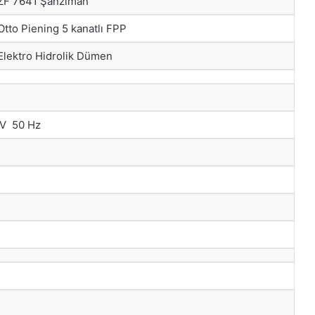
 ZF 7641 Şanzıman
Otto Piening 5 kanatlı FPP
 Elektro Hidrolik Dümen
V 50 Hz