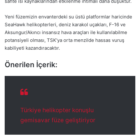
sahte ısı kaynaklarından etkilenme ihtimali daha düşüktür.
Yeni füzemizin envanterdeki su üstü platformlar haricinde
SeaHawk helikopterleri, deniz karakol uçakları, F-16 ve
Aksungur/Akıncı insansız hava araçları ile kullanılabilme
potansiyeli olması, TSK’ya orta menzilde hassas vuruş
kabiliyeti kazandıracaktır.
Önerilen İçerik:
Türkiye helikopter konuşlu
gemisavar füze geliştiriyor