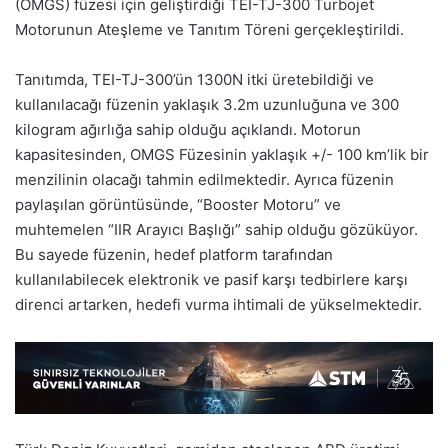
(OMGS) füzesi için geliştirdiği TEI-TJ-300 Turbojet
Motorunun Ateşleme ve Tanıtım Töreni gerçekleştirildi.
Tanıtımda, TEI-TJ-300’ün 1300N itki üretebildiği ve
kullanılacağı füzenin yaklaşık 3.2m uzunluğuna ve 300
kilogram ağırlığa sahip olduğu açıklandı. Motorun
kapasitesinden, OMGS Füzesinin yaklaşık +/- 100 km’lik bir
menzilinin olacağı tahmin edilmektedir. Ayrıca füzenin
paylaşılan görüntüsünde, “Booster Motoru” ve
muhtemelen “IIR Arayıcı Başlığı” sahip olduğu gözüküyor.
Bu sayede füzenin, hedef platform tarafından
kullanılabilecek elektronik ve pasif karşı tedbirlere karşı
direnci artarken, hedefi vurma ihtimali de yükselmektedir.