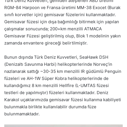
Türk Deniz Kuvvetleri, gemiden ateşlenen ABD üretimi
RGM-84 Harpoon ve Fransa üretimi MM-38 Exocet (Burak
sınıfı korvetler için) gemisavar füzelerini kullanmaktadır.
Gemisavar füzesi için dışa bağımlılığı bitirmek için yapılan
çalışmalar sonucunda; 200+km menzilli ATMACA
Gemisavar Füzesi geliştirilmiş olup, Blok 1 modelinin yakın
zamanda envantere gireceği belirtilmiştir.
Bunun dışında Türk Deniz Kuvvetleri, SeaHawk DSH
(Denizaltı Savunma Harbi) helikopterlerinde Norveç’in
nazlanarak sattığı ~30-35 km menzilli IR güdümlü Penguin
füzeleri ve AH-1W Süper Kobra helikopterlerinde de
kullandığımız 8 km menzilli Hellfire (L-UMTAS füzesi
testleri de yapılmıştır) füzeleri kullanmaktadır. Deniz
Karakol uçaklarımızda gemisavar füzesi kullanma kabiliyeti
bulunmakla birlikte kullanılabilir durumda füze
bulunmamaktadır.