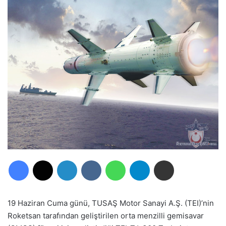
Facebook
X
LinkedIn
VKontakte
WhatsApp
Telegram
E-Posta ile paylaş
19 Haziran Cuma günü, TUSAŞ Motor Sanayi A.Ş. (TEI)’nin
Roketsan tarafından geliştirilen orta menzilli gemisavar