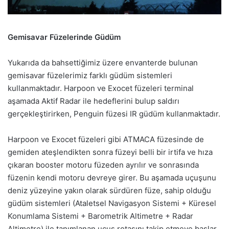
Gemisavar Füzelerinde Güdüm
Yukarıda da bahsettiğimiz üzere envanterde bulunan
gemisavar füzelerimiz farklı güdüm sistemleri
kullanmaktadır. Harpoon ve Exocet füzeleri terminal
aşamada Aktif Radar ile hedeflerini bulup saldırı
gerçekleştirirken, Penguin füzesi IR güdüm kullanmaktadır.
Harpoon ve Exocet füzeleri gibi ATMACA füzesinde de
gemiden ateşlendikten sonra füzeyi belli bir irtifa ve hıza
çıkaran booster motoru füzeden ayrılır ve sonrasında
füzenin kendi motoru devreye girer. Bu aşamada uçuşunu
deniz yüzeyine yakın olarak sürdüren füze, sahip olduğu
güdüm sistemleri (Ataletsel Navigasyon Sistemi + Küresel
Konumlama Sistemi + Barometrik Altimetre + Radar
Altimetre) ile tanımlanan uçuş rotasını takip etmeye başlar.