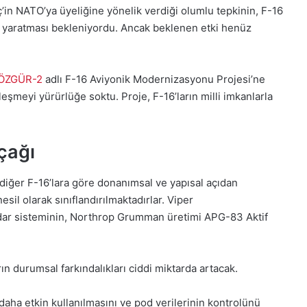
ç’in NATO’ya üyeliğine yönelik verdiği olumlu tepkinin, F-16
tki yaratması bekleniyordu. Ancak beklenen etki henüz
ÖZGÜR-2
adlı F-16 Aviyonik Modernizasyonu Projesi’ne
leşmeyi yürürlüğe soktu. Proje, F-16’ların milli imkanlarla
çağı
diğer F-16’lara göre donanımsal ve yapısal açıdan
sil olarak sınıflandırılmaktadırlar. Viper
ar sisteminin, Northrop Grumman üretimi APG-83 Aktif
n durumsal farkındalıkları ciddi miktarda artacak.
aha etkin kullanılmasını ve pod verilerinin kontrolünü