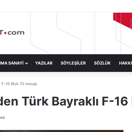
NMA SANAYİ
YAZILAR
SÖYLEŞİLER
SÖZLÜK
HAKK
 F-16 Blok 70 mesajı
en Türk Bayraklı F-16 
esi