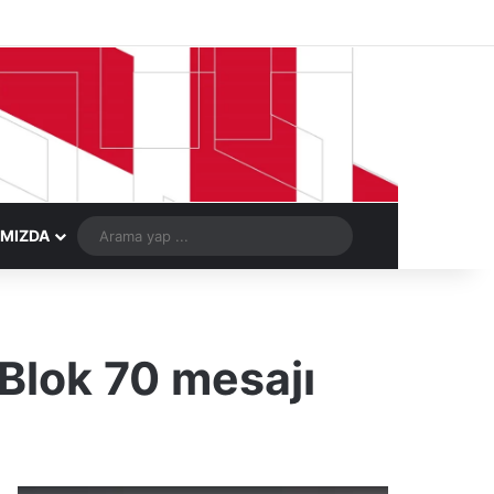
Facebook
X
LinkedIn
YouTube
Instagram
Telegram
Kayıt Ol
Rastgele Ma
Arama
IMIZDA
yap
...
Blok 70 mesajı