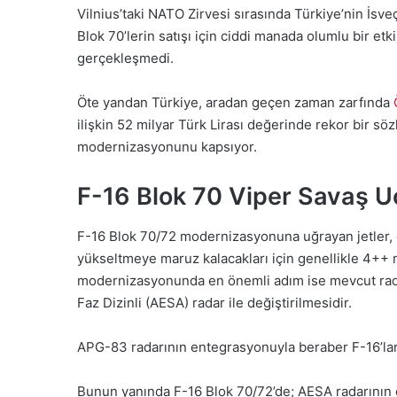
Vilnius’taki NATO Zirvesi sırasında Türkiye’nin İsve
Blok 70’lerin satışı için ciddi manada olumlu bir e
gerçekleşmedi.
Öte yandan Türkiye, aradan geçen zaman zarfında
ilişkin 52 milyar Türk Lirası değerinde rekor bir söz
modernizasyonunu kapsıyor.
F-16 Blok 70 Viper Savaş U
F-16 Blok 70/72 modernizasyonuna uğrayan jetler, 
yükseltmeye maruz kalacakları için genellikle 4++ ne
modernizasyonunda en önemli adım ise mevcut rad
Faz Dizinli (AESA) radar ile değiştirilmesidir.
APG-83 radarının entegrasyonuyla beraber F-16’ları
Bunun yanında F-16 Blok 70/72’de; AESA radarının d