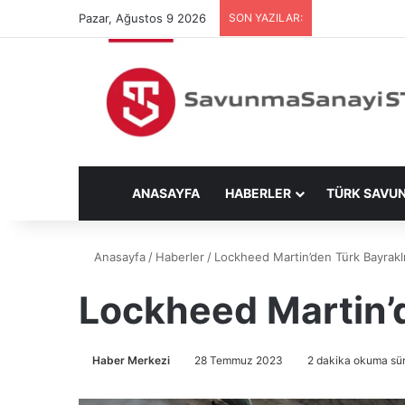
Pazar, Ağustos 9 2026
SON YAZILAR:
ANASAYFA
HABERLER
TÜRK SAVU
Anasayfa
/
Haberler
/
Lockheed Martin’den Türk Bayraklı
Lockheed Martin’d
Haber Merkezi
28 Temmuz 2023
2 dakika okuma sür